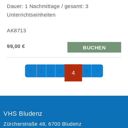
Dauer: 1 Nachmittage / gesamt: 3
Unterrichtseinheiten
AK8713
99,00 €
BUCHEN
Seite 4 von 5
1
2
3
5
4
VHS Bludenz
Zürcherstraße 48, 6700 Bludenz