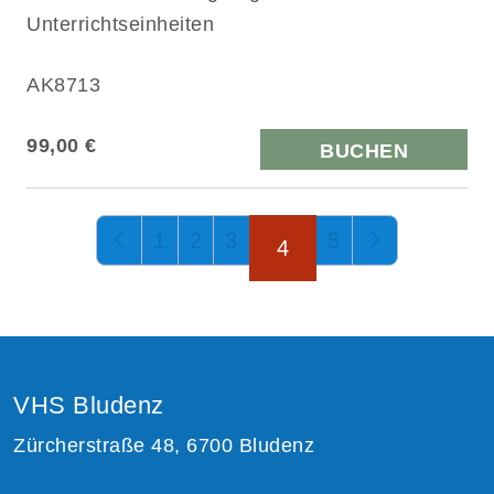
Unterrichtseinheiten
AK8713
99,00 €
BUCHEN
Seite 4 von 5
1
2
3
5
4
VHS Bludenz
Zürcherstraße 48, 6700 Bludenz