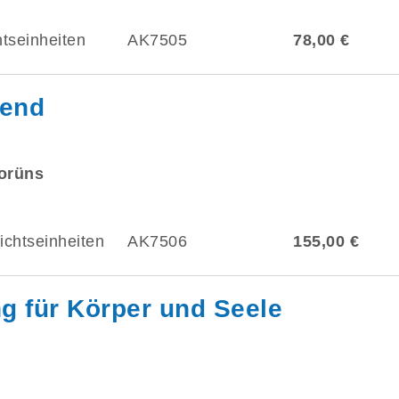
htseinheiten
AK7505
78,00 €
bend
orüns
ichtseinheiten
AK7506
155,00 €
g für Körper und Seele