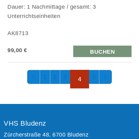
Dauer: 1 Nachmittage / gesamt: 3
Unterrichtseinheiten
AK8713
99,00 €
BUCHEN
Seite 4 von 5
1
2
3
5
4
VHS Bludenz
Zürcherstraße 48, 6700 Bludenz