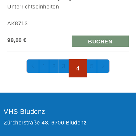
Unterrichtseinheiten
AK8713
99,00 €
BUCHEN
Seite 4 von 5
1
2
3
5
4
VHS Bludenz
Zürcherstraße 48, 6700 Bludenz