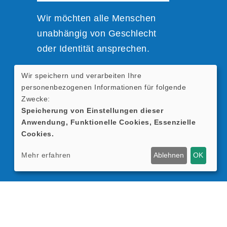
Wir möchten alle Menschen
unabhängig von Geschlecht
oder Identität ansprechen.
Wir speichern und verarbeiten Ihre
Zur einfacheren Lesbarkeit
personenbezogenen Informationen für folgende
nutzen wir verkürzte
Zwecke:
Sprachformen; sie beziehen
Speicherung von Einstellungen dieser
Anwendung, Funktionelle Cookies, Essenzielle
sich selbstverständlich auf alle
Cookies.
Geschlechter.
Mehr erfahren
Ablehnen
OK
Cookie Einstellungen