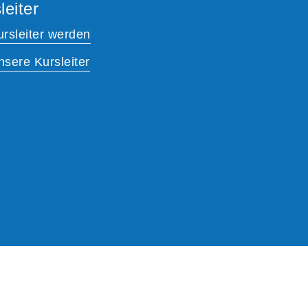
leiter
ursleiter werden
nsere Kursleiter
A