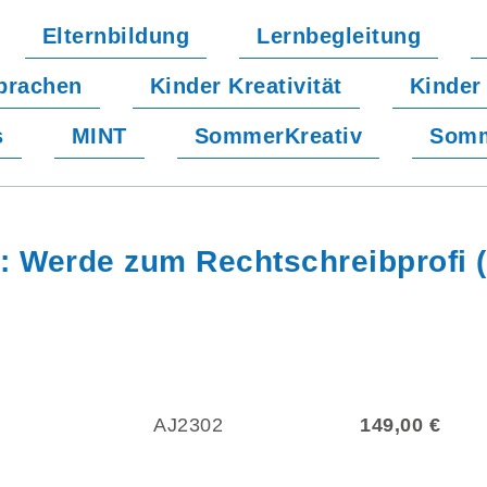
Elternbildung
Lernbegleitung
prachen
Kinder Kreativität
Kinder
s
MINT
SommerKreativ
Somm
 Werde zum Rechtschreibprofi (7
AJ2302
149,00 €