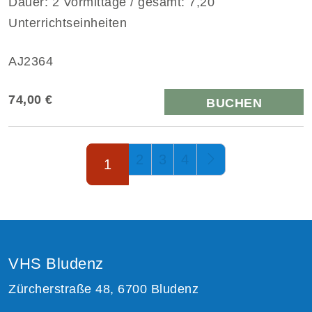
Dauer: 2 Vormittage / gesamt: 7,20
Unterrichtseinheiten
AJ2364
74,00 €
BUCHEN
Seite 1 von 4
2
3
4
1
VHS Bludenz
Zürcherstraße 48, 6700 Bludenz