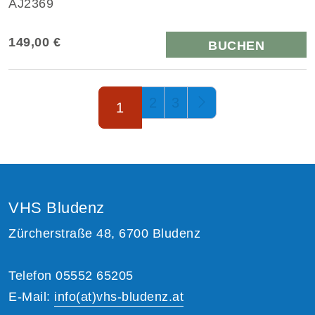
AJ2369
149,00 €
BUCHEN
Seite 1 von 3
2
3
1
VHS Bludenz
Zürcherstraße 48, 6700 Bludenz
Telefon 05552 65205
E-Mail:
info(at)vhs-bludenz.at