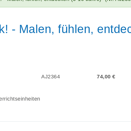
5
7
9
6
8
k! - Malen, fühlen, entde
7
9
8
9
AJ2364
74,00 €
errichtseinheiten