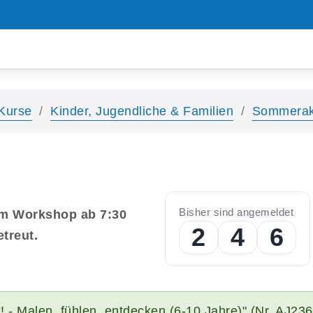
5
7
9
6
8
0
7
9
1
8
0
2
Kurse
Kinder, Jugendliche & Familien
Sommerak
9
1
3
0
2
4
1
3
5
Bisher sind angemeldet
em Workshop ab 7:30
2
4
6
treut.
3
5
7
4
6
8
k! - Malen, fühlen, entdecken (6-10 Jahre)" (Nr. AJ23