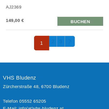
AJ2369
149,00 €
BUCHEN
Seite 1 von 3
2
3
1
VHS Bludenz
Zürcherstraße 48, 6700 Bludenz
Telefon 05552 65205
E-Mail:
info(at)vhs-bludenz.at