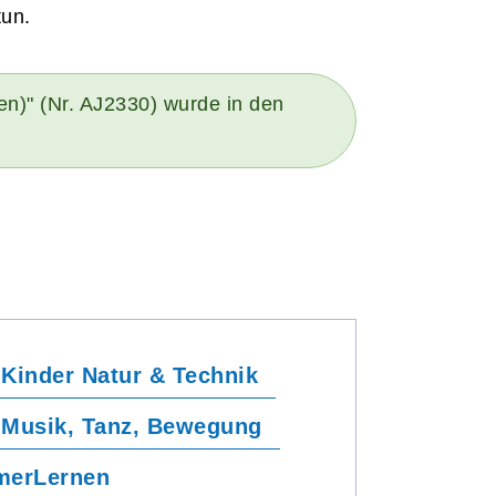
tun.
en)" (Nr. AJ2330) wurde in den
Kinder Natur & Technik
 Musik, Tanz, Bewegung
erLernen