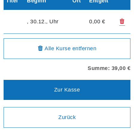
Titel
Beginn
Ort
Entgelt
Kur
, 30.12., Uhr
0,00 €
Warenkorbübersicht
aus dem Warenkorb
Alle Kurse
entfernen
Summe: 39,00 €
Zur Kasse
Einen Schritt
Zurück