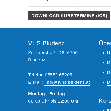
DOWNLOAD KURSTERMINE (ICS)
VHS Bludenz
Übe
Zürcherstraße 48, 6700
Ü
Bludenz
D
D
Telefon 05552 65205
E-Mail:
info(at)vhs-bludenz.at
Di
Montag - Freitag
:
Kurs
08:00 Uhr bis 12:00 Uhr
K