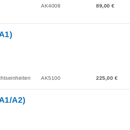
AK4008
89,00 €
A1)
htseinheiten
AK5100
225,00 €
(A1/A2)