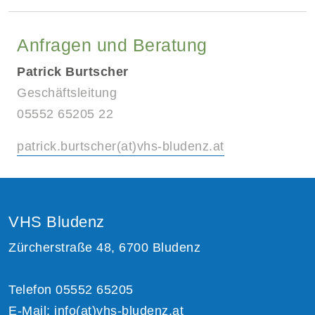
Anfragen und Beratung
Patrick Burtscher
Geschäftsleitung
05552 65205 22
patrick.burtscher(at)vhs-bludenz.at
VHS Bludenz
Zürcherstraße 48, 6700 Bludenz
Telefon 05552 65205
E-Mail:
info(at)vhs-bludenz.at