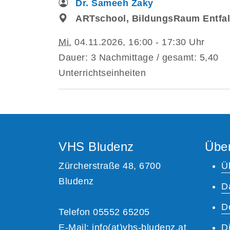
Dr. Sameeh Zaky
ARTschool, BildungsRaum Entfal
Mi.
04.11.2026, 16:00 - 17:30 Uhr
Dauer: 3 Nachmittage / gesamt: 5,40
Unterrichtseinheiten
VHS Bludenz
Übe
Zürcherstraße 48, 6700
Ü
Bludenz
D
D
Telefon 05552 65205
E-Mail:
info(at)vhs-bludenz.at
Di