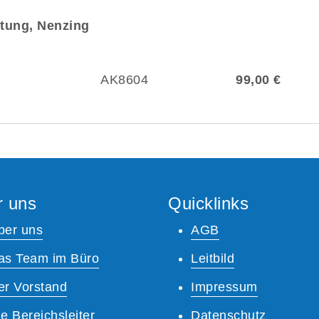
tung, Nenzing
AK8604
99,00 €
r uns
Quicklinks
ber uns
AGB
as Team im Büro
Leitbild
er Vorstand
Impressum
e Bereichsleiter
Datenschutz