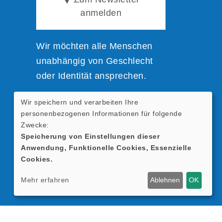
anmelden
Wir möchten alle Menschen
unabhängig von Geschlecht
oder Identität ansprechen.
Wir speichern und verarbeiten Ihre
Zur einfacheren Lesbarkeit
personenbezogenen Informationen für folgende
nutzen wir verkürzte
Zwecke:
Sprachformen; sie beziehen
Speicherung von Einstellungen dieser
Anwendung, Funktionelle Cookies, Essenzielle
sich selbstverständlich auf alle
Cookies.
Geschlechter.
Mehr erfahren
Ablehnen
OK
Cookie Einstellungen