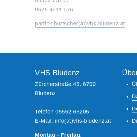
05552 65205
0676 4011 076
patrick.burtscher(at)vhs-bludenz.at
VHS Bludenz
Übe
Zürcherstraße 48, 6700
Ü
Bludenz
D
D
Telefon 05552 65205
E-Mail:
info(at)vhs-bludenz.at
Di
Montag - Freitag
: