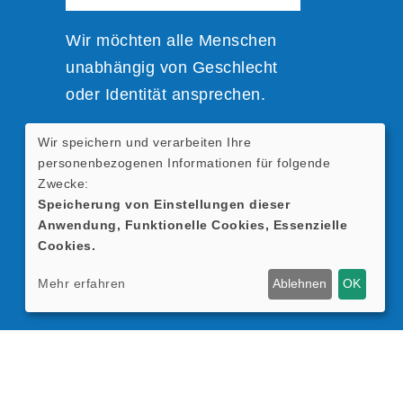
Wir möchten alle Menschen
unabhängig von Geschlecht
oder Identität ansprechen.
Wir speichern und verarbeiten Ihre
Zur einfacheren Lesbarkeit
personenbezogenen Informationen für folgende
nutzen wir verkürzte
Zwecke:
Sprachformen; sie beziehen
Speicherung von Einstellungen dieser
Anwendung, Funktionelle Cookies, Essenzielle
sich selbstverständlich auf alle
Cookies.
Geschlechter.
Mehr erfahren
Ablehnen
OK
Cookie Einstellungen