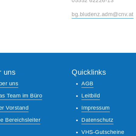
05552 62226-13
bg.bludenz.adm@cnv.at
r uns
Quicklinks
ber uns
AGB
as Team im Büro
Leitbild
er Vorstand
Impressum
e Bereichsleiter
Datenschutz
VHS-Gutscheine