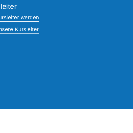
leiter
ursleiter werden
nsere Kursleiter
A