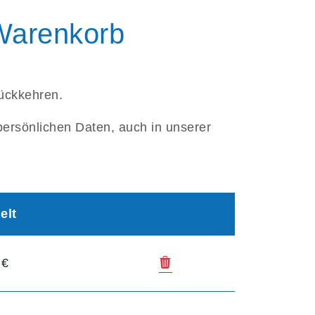
 Warenkorb
rückkehren.
persönlichen Daten, auch in unserer
elt
Kurs aus dem Warenkor
 €