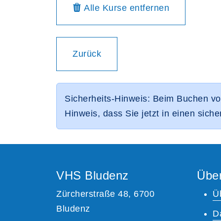
aus dem Warenkorb
Alle Kurse
entfernen
Einen Schritt
Zurück
Sicherheits-Hinweis: Beim Buchen vo
Hinweis, dass Sie jetzt in einen sich
VHS Bludenz
Übe
Zürcherstraße 48, 6700
Ü
Bludenz
D