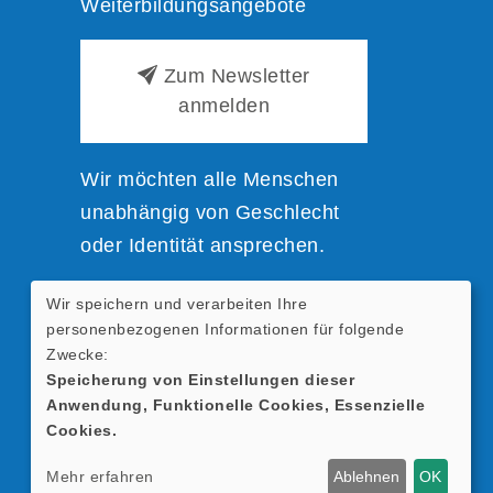
Weiterbildungsangebote
Zum Newsletter
anmelden
Wir möchten alle Menschen
unabhängig von Geschlecht
oder Identität ansprechen.
Wir speichern und verarbeiten Ihre
Zur einfacheren Lesbarkeit
personenbezogenen Informationen für folgende
nutzen wir verkürzte
Zwecke:
Sprachformen; sie beziehen
Speicherung von Einstellungen dieser
Anwendung, Funktionelle Cookies, Essenzielle
sich selbstverständlich auf alle
Cookies.
Geschlechter.
Mehr erfahren
Ablehnen
OK