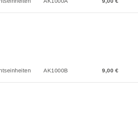
htseinheiten
AK1000A
9,00 €
htseinheiten
AK1000B
9,00 €