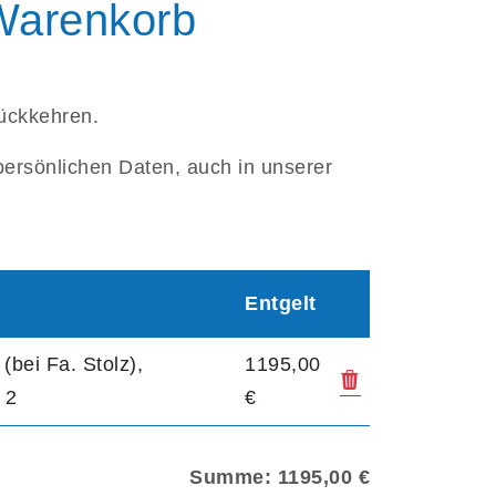
 Warenkorb
rückkehren.
persönlichen Daten, auch in unserer
Entgelt
bei Fa. Stolz),
1195,00
Kurs aus dem 
 2
€
Summe: 1195,00 €