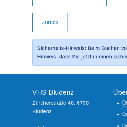
Einen Schritt
Zurück
Sicherheits-Hinweis: Beim Buchen vo
Hinweis, dass Sie jetzt in einen sich
VHS Bludenz
Übe
Zürcherstraße 48, 6700
Ü
Bludenz
D
D