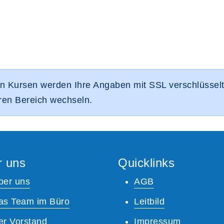
n Kursen werden Ihre Angaben mit SSL verschlüsselt.
eren Bereich wechseln.
r uns
Quicklinks
ber uns
AGB
as Team im Büro
Leitbild
er Vorstand
Impressum