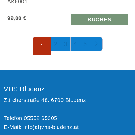
AK6001
99,00 €
BUCHEN
Seite 1 von 5
2
3
4
5
1
VHS Bludenz
Zürcherstraße 48, 6700 Bludenz
Telefon 05552 65205
E-Mail:
info(at)vhs-bludenz.at