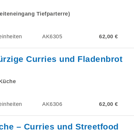
eiteneingang Tiefparterre)
einheiten
AK6305
62,00 €
rzige Curries und Fladenbrot
 Küche
einheiten
AK6306
62,00 €
he – Curries und Streetfood