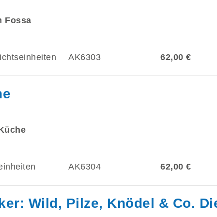
m Fossa
ichtseinheiten
AK6303
62,00 €
he
 Küche
einheiten
AK6304
62,00 €
er: Wild, Pilze, Knödel & Co. Di