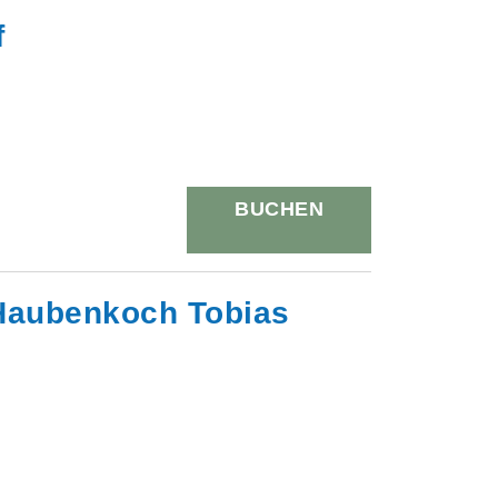
f
BUCHEN
t Haubenkoch Tobias