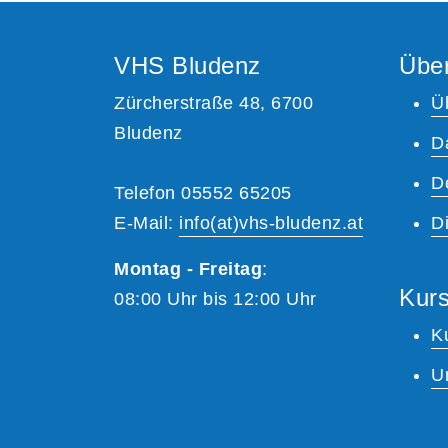
VHS Bludenz
Übe
Zürcherstraße 48, 6700
Ü
Bludenz
D
D
Telefon 05552 65205
E-Mail:
info(at)vhs-bludenz.at
Di
Montag - Freitag
:
Kurs
08:00 Uhr bis 12:00 Uhr
K
U