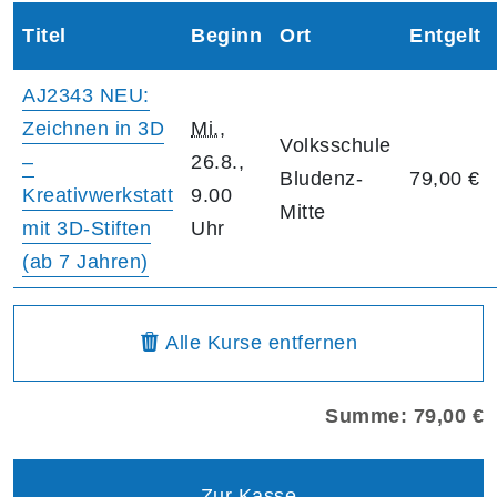
Titel
Beginn
Ort
Entgelt
AJ2343 NEU:
Zeichnen in 3D
Mi.
,
Volksschule
–
26.8.,
Bludenz-
79,00 €
Kreativwerkstatt
9.00
Mitte
mit 3D-Stiften
Uhr
(ab 7 Jahren)
Warenkorbübersicht
aus dem Warenkorb
Alle Kurse
entfernen
Summe: 79,00 €
Zur Kasse