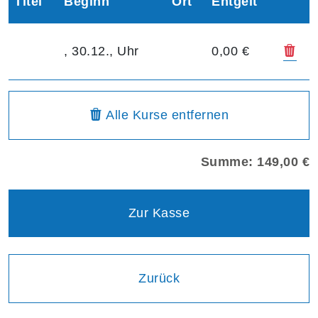
Titel
Beginn
Ort
Entgelt
Kur
, 30.12., Uhr
0,00 €
Warenkorbübersicht
aus dem Warenkorb
Alle Kurse
entfernen
Summe: 149,00 €
Zur Kasse
Einen Schritt
Zurück