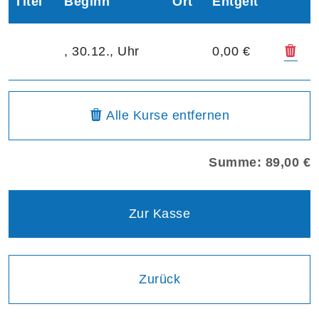
Titel
Beginn
Ort
Entgelt
Kur
, 30.12., Uhr
0,00 €
Warenkorbübersicht
aus dem Warenkorb
Alle Kurse
entfernen
Summe: 89,00 €
Zur Kasse
Einen Schritt
Zurück