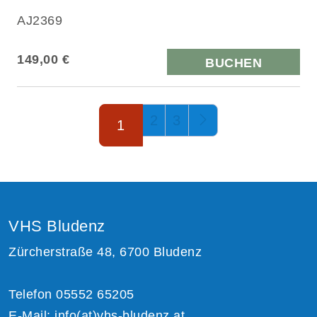
AJ2369
149,00 €
BUCHEN
Seite 1 von 3
2
3
1
VHS Bludenz
Zürcherstraße 48, 6700 Bludenz
Telefon 05552 65205
E-Mail:
info(at)vhs-bludenz.at