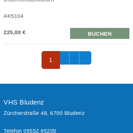
AK5104
225,00 €
BUCHEN
Seite 1 von 3
2
3
1
VHS Bludenz
Zürcherstraße 48, 6700 Bludenz
Telefon 05552 65205